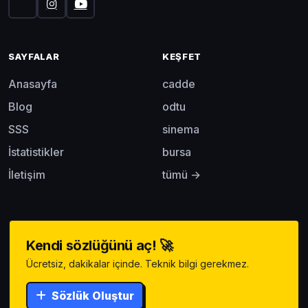
SAYFALAR
KEŞFET
Anasayfa
cadde
Blog
odtu
SSS
sinema
İstatistikler
bursa
İletişim
tümü →
Kendi sözlüğünü aç! 🚀
Ücretsiz, dakikalar içinde. Teknik bilgi gerekmez.
Sözlük Oluştur