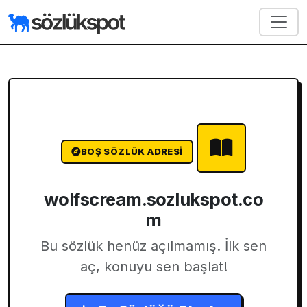
BOŞ SÖZLÜK ADRESI
wolfscream.sozlukspot.co
m
Bu sözlük henüz açılmamış. İlk sen
aç, konuyu sen başlat!